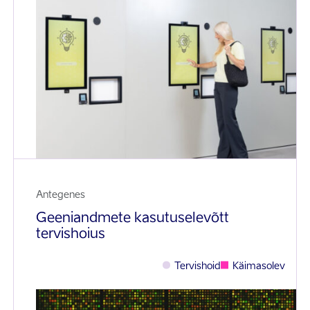
Antegenes
Geeniandmete kasutuselevõtt
tervishoius
Tervishoid
Käimasolev