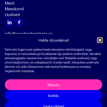
Meist
Meeskond
Uudised
info@accelerateestonia.ee
Halda nõusolekuid
Parimate kogemuste pakkumiseks kasutame tehnoloogiaid, nagu
küpsised, et salvestada ja/või pääseda ligi seadme andmetele. Nendele
tehnoloogiatele nõustumine võimaldab meil töödelda andmeid, nagu
Accelerate Estonia programmi viib ellu
sirvimiskäitumine või unikaalsed ID-d sellel saidil. Nõusoleku andmata
Majandus- ja Kommunikatsiooniministeerium.
jätmine või selle tühistamine võib teatud funktsioone ja omadusi
negatiivselt mõjutada.
Nõustu
Keeldu
2026 All rights reserved
Privaatsuspoliitika
Vaata sätteid