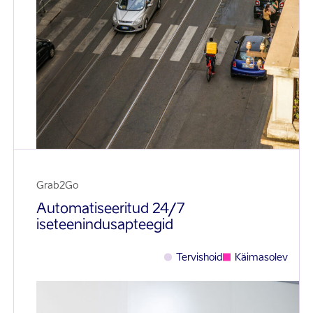
Grab2Go
Automatiseeritud 24/7
iseteenindusapteegid
Tervishoid
Käimasolev