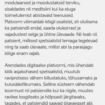
modulaarsed ja moodustaksid terviku,
sisaldades nii meditsiini kui ka eluga
toimetulemist abistavaid teenuseid.
Platvorm võimaldab kõigil osalistel, sh olulisena
ka patsiendil endal, saada olukorrast ja
vajadustest selge ja ühtne ülevaade. Nii teab nii
patsient, millised spetsialistid temaga tegelevad
ning ta saab ülevaate, millist abi ta parasjagu
kõige enam vajab.
Arendades digitaalse platvormi, mis ühendab
kõik asjakohased spetsialistid, muutub
raviprotsess vähem killustatuks, tõhusamaks ja
kulusäästlikumaks. Selline süsteem vähendab
koormust nii patsiendile kui ka riigile, muutes
ravitee loogiliseks ja hõlpsasti järgitavaks,
tagades, et patsiendid saavad õigeaegset abi.