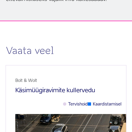
Vaata veel
Bolt & Wolt
Käsimüügiravimite kullervedu
Tervishoid
Kaardistamisel