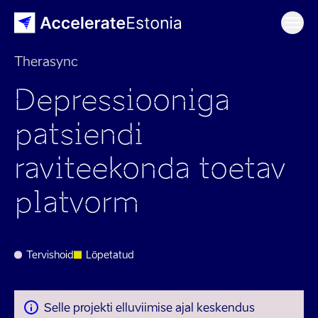
Ope
Therasync
Depressiooniga
patsiendi
raviteekonda toetav
platvorm
Tervishoid
Lõpetatud
Selle projekti elluviimise ajal keskendus