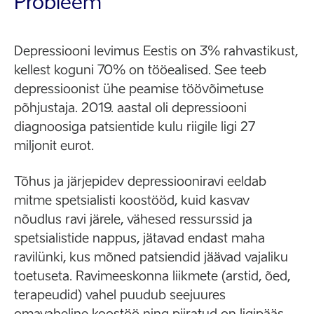
Probleem
Depressiooni levimus Eestis on 3% rahvastikust,
kellest koguni 70% on tööealised. See teeb
depressioonist ühe peamise töövõimetuse
põhjustaja. 2019. aastal oli depressiooni
diagnoosiga patsientide kulu riigile ligi 27
miljonit eurot.
Tõhus ja järjepidev depressiooniravi eeldab
mitme spetsialisti koostööd, kuid kasvav
nõudlus ravi järele, vähesed ressurssid ja
spetsialistide nappus, jätavad endast maha
ravilünki, kus mõned patsiendid jäävad vajaliku
toetuseta. Ravimeeskonna liikmete (arstid, õed,
terapeudid) vahel puudub seejuures
omavaheline koostöö ning piiratud on ligipääs