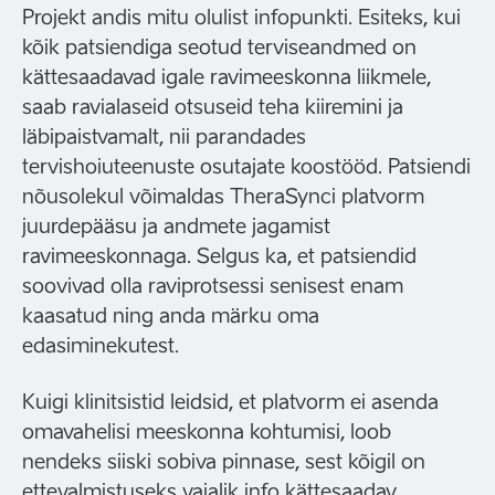
Projekt andis mitu olulist infopunkti. Esiteks, kui
kõik patsiendiga seotud terviseandmed on
kättesaadavad igale ravimeeskonna liikmele,
saab ravialaseid otsuseid teha kiiremini ja
läbipaistvamalt, nii parandades
tervishoiuteenuste osutajate koostööd. Patsiendi
nõusolekul võimaldas TheraSynci platvorm
juurdepääsu ja andmete jagamist
ravimeeskonnaga. Selgus ka, et patsiendid
soovivad olla raviprotsessi senisest enam
kaasatud ning anda märku oma
edasiminekutest.
Kuigi klinitsistid leidsid, et platvorm ei asenda
omavahelisi meeskonna kohtumisi, loob
nendeks siiski sobiva pinnase, sest kõigil on
ettevalmistuseks vajalik info kättesaadav.