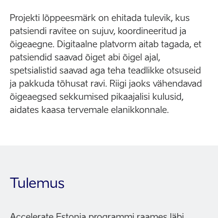
Projekti lõppeesmärk on ehitada tulevik, kus
patsiendi ravitee on sujuv, koordineeritud ja
õigeaegne. Digitaalne platvorm aitab tagada, et
patsiendid saavad õiget abi õigel ajal,
spetsialistid saavad aga teha teadlikke otsuseid
ja pakkuda tõhusat ravi. Riigi jaoks vähendavad
õigeaegsed sekkumised pikaajalisi kulusid,
aidates kaasa tervemale elanikkonnale.
Tulemus
Accelerate Estonia programmi raames läbi